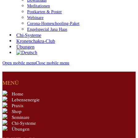
Downloads
Meditationen
Postkarten & Poster
Webinare
Corona-Homeschooling-Paket
Engelspecial Jana Haas
Chi-Systeme
Kronenchakra-Club
Übungen
Open mobile menu
Close mobile menu
MENÜ
Home
Lebensenergie
Praxis
Shop
Seminare
Chi-Systeme
Übungen