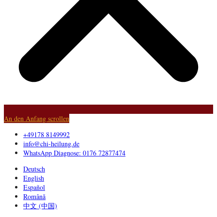
An den Anfang scrollen
+49178 8149992
info@chi-heilung.de
WhatsApp Diagnose: 0176 72877474
Deutsch
English
Español
Română
中文 (中国)