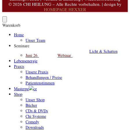
© 2026 CHI HEILUNG – Alle Rechte vorbehalten. | design by
HOMEPAGE HEXXER
Warenkorb
Home
Unser Team
Seminare
Licht & Schatten
Juni 26
Webinar
Lebensenergie
Praxis
Unsere Praxis
Behandlungen / Preise
Patientenstimmen
Masterpe
ce
Shop
Unser Shop
Bücher
CDs & DVDs
Chi Systeme
Comedy
Downloads