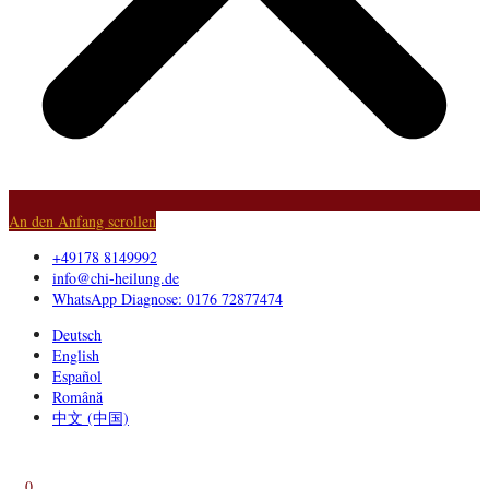
An den Anfang scrollen
+49178 8149992
info@chi-heilung.de
WhatsApp Diagnose: 0176 72877474
Deutsch
English
Español
Română
中文 (中国)
0