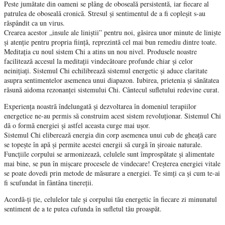
Peste jumătate din oameni se plâng de oboseală persistentă, iar fiecare al
patrulea de oboseală cronică. Stresul și sentimentul de a fi copleșit s-au
răspândit ca un virus.
Crearea acestor „insule ale liniștii” pentru noi, găsirea unor minute de liniște
și atenție pentru propria ființă, reprezintă cel mai bun remediu dintre toate.
Meditația cu noul sistem Chi a atins un nou nivel. Produsele noastre
facilitează accesul la meditații vindecătoare profunde chiar și celor
neinițiați. Sistemul Chi echilibrează sistemul energetic și aduce claritate
asupra sentimentelor asemenea unui diapazon. Iubirea, prietenia și sănătatea
răsună aidoma rezonanței sistemului Chi. Cântecul sufletului redevine curat.
Experiența noastră îndelungată și dezvoltarea în domeniul terapiilor
energetice ne-au permis să construim acest sistem revoluționar. Sistemul Chi
dă o formă energiei și astfel aceasta curge mai ușor.
Sistemul Chi eliberează energia din corp asemenea unui cub de gheață care
se topește în apă și permite acestei energii să curgă în șiroaie naturale.
Funcțiile corpului se armonizează, celulele sunt împrospătate și alimentate
mai bine, se pun în mișcare procesele de vindecare! Creșterea energiei vitale
se poate dovedi prin metode de măsurare a energiei. Te simți ca și cum te-ai
fi scufundat în fântâna tinereții.
Acordă-ți ție, celulelor tale și corpului tău energetic în fiecare zi minunatul
sentiment de a te putea cufunda în sufletul tău proaspăt.