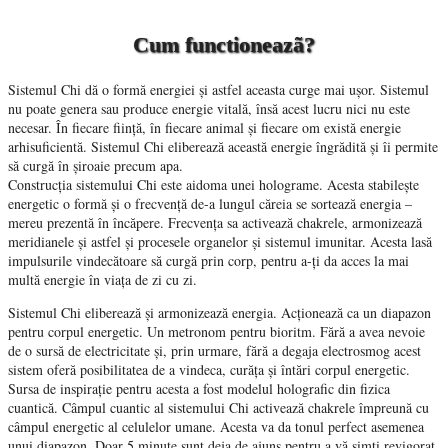
Cum functioneazã?
Sistemul Chi dă o formă energiei și astfel aceasta curge mai ușor. Sistemul
nu poate genera sau produce energie vitală, însă acest lucru nici nu este
necesar. În fiecare ființă, în fiecare animal și fiecare om există energie
arhisuficientă. Sistemul Chi eliberează această energie îngrădită și îi permite
să curgă în șiroaie precum apa.
Construcția sistemului Chi este aidoma unei holograme. Acesta stabilește
energetic o formă și o frecvență de-a lungul căreia se sortează energia –
mereu prezentă în încăpere. Frecvența sa activează chakrele, armonizează
meridianele și astfel și procesele organelor și sistemul imunitar. Acesta lasă
impulsurile vindecătoare să curgă prin corp, pentru a-ți da acces la mai
multă energie în viața de zi cu zi.
Sistemul Chi eliberează și armonizează energia. Acționează ca un diapazon
pentru corpul energetic. Un metronom pentru bioritm. Fără a avea nevoie
de o sursă de electricitate și, prin urmare, fără a degaja electrosmog acest
sistem oferă posibilitatea de a vindeca, curăța și întări corpul energetic.
Sursa de inspirație pentru acesta a fost modelul holografic din fizica
cuantică. Câmpul cuantic al sistemului Chi activează chakrele împreună cu
câmpul energetic al celulelor umane. Acesta va da tonul perfect asemenea
unui diapazon. Doar 5 minute sunt deja de ajuns pentru a vă simți revigorat