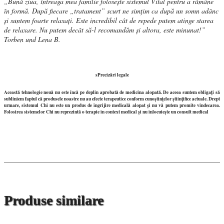
„Bună ziua, întreaga mea familie folosește sistemul Vital pentru a rămâne
în formă. După fiecare „tratament” scurt ne simțim ca după un somn adânc
și suntem foarte relaxați. Este incredibil cât de repede putem atinge starea
de relaxare. Nu putem decât să-l recomandăm și altora, este minunat!”
Torben und Lena B.
sPrecizări legale
Această tehnologie nouă nu este încă pe deplin aprobată de medicina alopată. De aceea suntem obligați să
subliniem faptul că produsele noastre nu au efecte terapeutice conform cunoștințelor științifice actuale. Drept
urmare, sistemul Chi nu este un produs de îngrijire medicală alopat și nu vă putem promite vindecarea.
Folosirea sistemelor Chi nu reprezintă o terapie în context medical și nu înlocuiește un consult medical
Produse similare