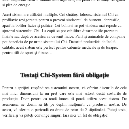
și plin de energie.
Acest sistem are utilizări multiple. Cei sănătoși folosesc sistemul Chi ca
profilaxie revigorantă pentru a preveni sindromul de burnout, depresiile,
apariția bolilor fizice și psihice. Cei bolnavi se pot vindeca mai repede cu
ajutorul sistemului Chi. La copii se pot echilibra dizarmoniile prezente,
înainte sau după ce acestea au devenit fizice. Până și animalele de companie
pot beneficia de pe urma sistemului Chi. Datorită prelucrării de înaltă
calitate, acest sistem este perfect pentru cabinete medicale și de terapie,
pentru săli de sport și fitness…
Testați Chi-System fără obligație
Pentru a sprijini răspândirea sistemului nostru, vă oferim discurile de cele
mai mici dimensiuni la un preț care este mai scăzut decât costurile de
producție. Doar pentru ca toată lumea să poată utiliza acest sistem. De
asemenea, ne dorim să fiți pe deplin mulțumiți cu produsul nostru. De
aceea, vă oferim o perioadă cu drept de retur de 2 săptămâni. Puteți testa,
verifica și vă puteți convinge singuri fără nici un fel de obligație!