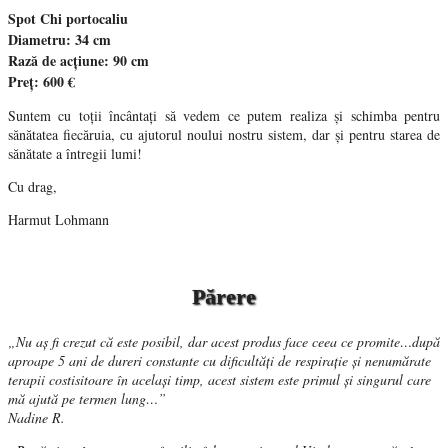
Spot Chi portocaliu
Diametru: 34 cm
Rază de acțiune: 90 cm
Preț: 600 €
Suntem cu toții încântați să vedem ce putem realiza și schimba pentru
sănătatea fiecăruia, cu ajutorul noului nostru sistem, dar și pentru starea de
sănătate a întregii lumi!
Cu drag,
Harmut Lohmann
Părere
„Nu aș fi crezut că este posibil, dar acest produs face ceea ce promite…după
aproape 5 ani de dureri constante cu dificultăți de respirație și nenumărate
terapii costisitoare în același timp, acest sistem este primul și singurul care
mă ajută pe termen lung…”
Nadine R.