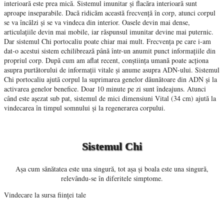
interioară este prea mică. Sistemul imunitar și flacăra interioară sunt
aproape inseparabile. Dacă ridicăm această frecvență în corp, atunci corpul
se va încălzi și se va vindeca din interior. Oasele devin mai dense,
articulațiile devin mai mobile, iar răspunsul imunitar devine mai puternic.
Dar sistemul Chi portocaliu poate chiar mai mult. Frecvența pe care i-am
dat-o acestui sistem echilibrează până într-un anumit punct informațiile din
propriul corp. După cum am aflat recent, conștiința umană poate acționa
asupra purtătorului de informații vitale și anume asupra ADN-ului. Sistemul
Chi portocaliu ajută corpul la suprimarea genelor dăunătoare din ADN și la
activarea genelor benefice. Doar 10 minute pe zi sunt îndeajuns. Atunci
când este așezat sub pat, sistemul de mici dimensiuni Vital (34 cm) ajută la
vindecarea în timpul somnului și la regenerarea corpului.
Sistemul Chi
Așa cum sănătatea este una singură, tot așa și boala este una singură,
relevându-se în diferitele simptome.
Vindecare la sursa ființei tale