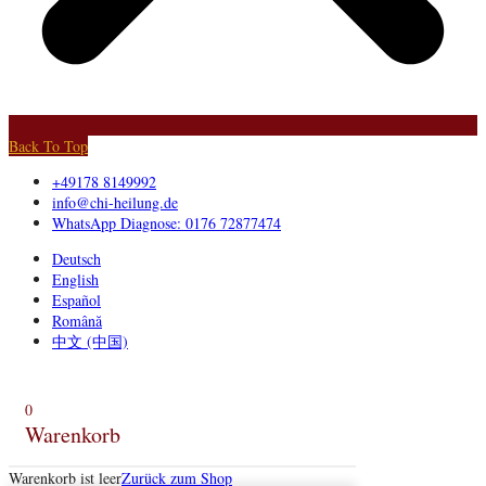
Back To Top
+49178 8149992
info@chi-heilung.de
WhatsApp Diagnose: 0176 72877474
Deutsch
English
Español
Română
中文 (中国)
0
Warenkorb
Warenkorb ist leer
Zurück zum Shop