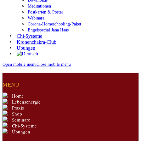
Downloads
Meditationen
Postkarten & Poster
Webinare
Corona-Homeschooling-Paket
Engelspecial Jana Haas
Chi-Systeme
Kronenchakra-Club
Übungen
Open mobile menu
Close mobile menu
MENÜ
Home
Lebensenergie
Praxis
Shop
Seminare
Chi-Systeme
Übungen