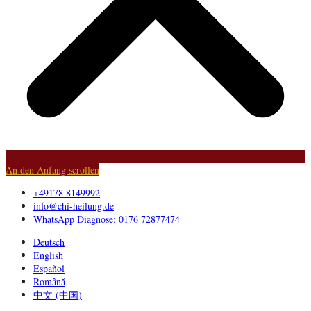
An den Anfang scrollen
+49178 8149992
info@chi-heilung.de
WhatsApp Diagnose: 0176 72877474
Deutsch
English
Español
Română
中文 (中国)