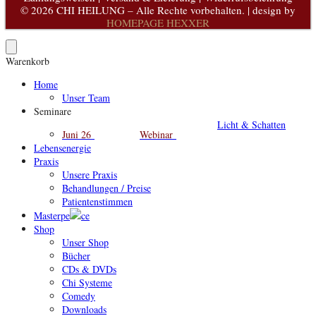
© 2026 CHI HEILUNG – Alle Rechte vorbehalten. | design by
HOMEPAGE HEXXER
Warenkorb
Home
Unser Team
Seminare
Licht & Schatten
Juni 26
Webinar
Lebensenergie
Praxis
Unsere Praxis
Behandlungen / Preise
Patientenstimmen
Masterpe
ce
Shop
Unser Shop
Bücher
CDs & DVDs
Chi Systeme
Comedy
Downloads