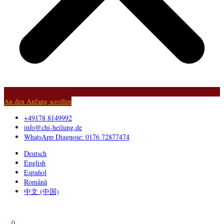
An den Anfang scrollen
+49178 8149992
info@chi-heilung.de
WhatsApp Diagnose: 0176 72877474
Deutsch
English
Español
Română
中文 (中国)
0