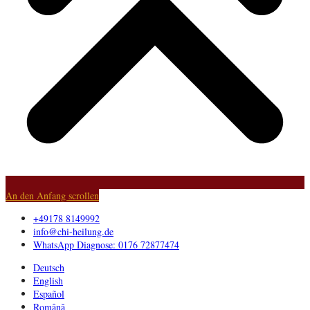
An den Anfang scrollen
+49178 8149992
info@chi-heilung.de
WhatsApp Diagnose: 0176 72877474
Deutsch
English
Español
Română