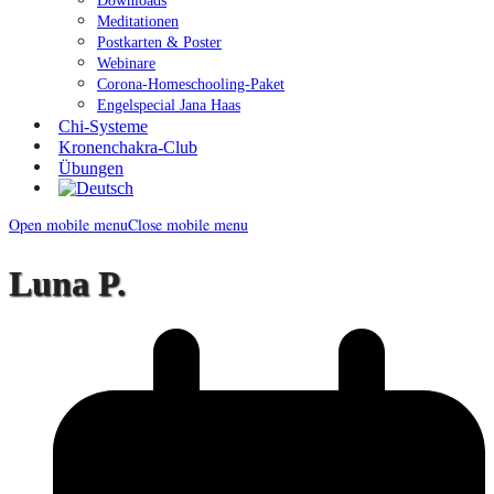
Downloads
Meditationen
Postkarten & Poster
Webinare
Corona-Homeschooling-Paket
Engelspecial Jana Haas
Chi-Systeme
Kronenchakra-Club
Übungen
Open mobile menu
Close mobile menu
Luna P.