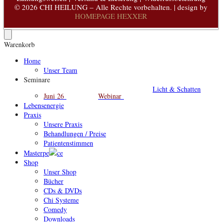
© 2026 CHI HEILUNG – Alle Rechte vorbehalten. | design by
HOMEPAGE HEXXER
Warenkorb
Home
Unser Team
Seminare
Licht & Schatten
Juni 26
Webinar
Lebensenergie
Praxis
Unsere Praxis
Behandlungen / Preise
Patientenstimmen
Masterpe
ce
Shop
Unser Shop
Bücher
CDs & DVDs
Chi Systeme
Comedy
Downloads