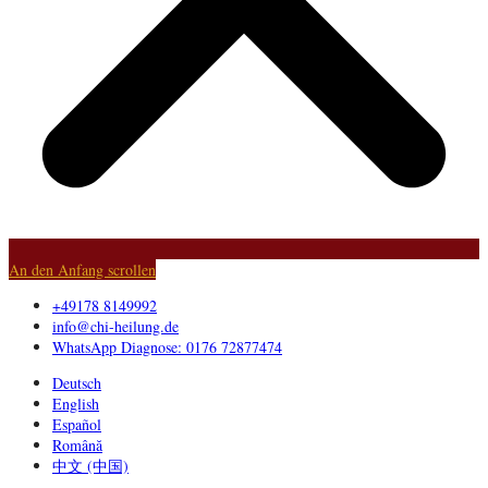
An den Anfang scrollen
+49178 8149992
info@chi-heilung.de
WhatsApp Diagnose: 0176 72877474
Deutsch
English
Español
Română
中文 (中国)