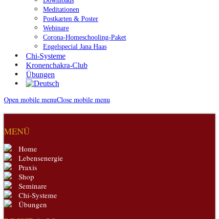
Downloads
Meditationen
Postkarten & Poster
Webinare
Corona-Homeschooling-Paket
Engelspecial Jana Haas
Chi-Systeme
Kronenchakra-Club
Übungen
Open mobile menu
Close mobile menu
MENÜ
Home
Lebensenergie
Praxis
Shop
Seminare
Chi-Systeme
Übungen