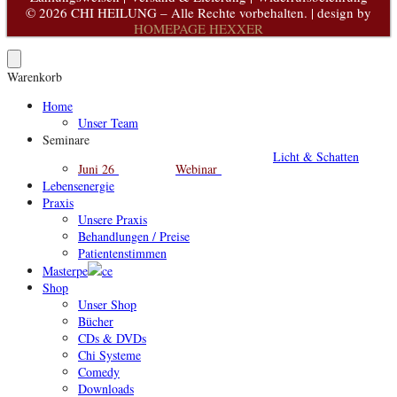
© 2026 CHI HEILUNG – Alle Rechte vorbehalten. | design by
HOMEPAGE HEXXER
Warenkorb
Home
Unser Team
Seminare
Licht & Schatten
Juni 26
Webinar
Lebensenergie
Praxis
Unsere Praxis
Behandlungen / Preise
Patientenstimmen
Masterpe
ce
Shop
Unser Shop
Bücher
CDs & DVDs
Chi Systeme
Comedy
Downloads