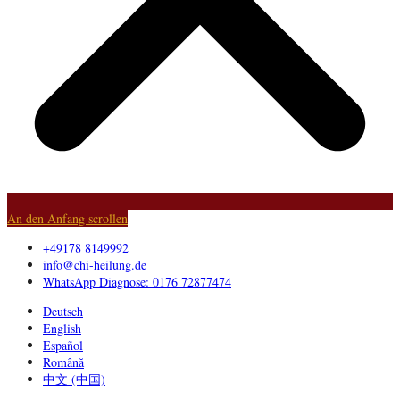
An den Anfang scrollen
+49178 8149992
info@chi-heilung.de
WhatsApp Diagnose: 0176 72877474
Deutsch
English
Español
Română
中文 (中国)