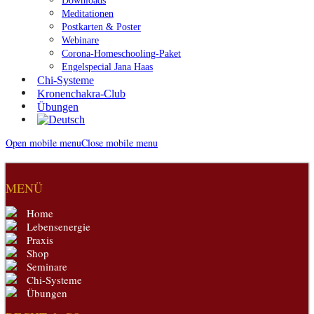
Downloads
Meditationen
Postkarten & Poster
Webinare
Corona-Homeschooling-Paket
Engelspecial Jana Haas
Chi-Systeme
Kronenchakra-Club
Übungen
Open mobile menu
Close mobile menu
MENÜ
Home
Lebensenergie
Praxis
Shop
Seminare
Chi-Systeme
Übungen