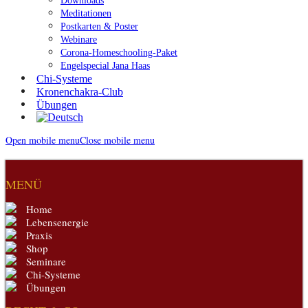
Downloads
Meditationen
Postkarten & Poster
Webinare
Corona-Homeschooling-Paket
Engelspecial Jana Haas
Chi-Systeme
Kronenchakra-Club
Übungen
Open mobile menu
Close mobile menu
MENÜ
Home
Lebensenergie
Praxis
Shop
Seminare
Chi-Systeme
Übungen