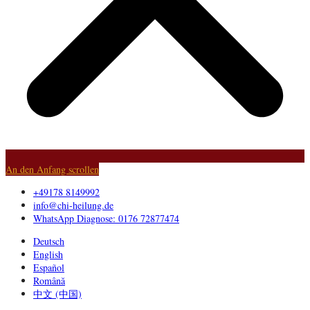
An den Anfang scrollen
+49178 8149992
info@chi-heilung.de
WhatsApp Diagnose: 0176 72877474
Deutsch
English
Español
Română
中文 (中国)