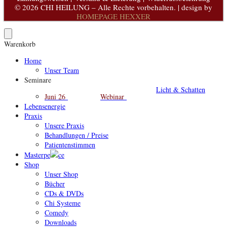
© 2026 CHI HEILUNG – Alle Rechte vorbehalten. | design by
HOMEPAGE HEXXER
Warenkorb
Home
Unser Team
Seminare
Licht & Schatten
Juni 26
Webinar
Lebensenergie
Praxis
Unsere Praxis
Behandlungen / Preise
Patientenstimmen
Masterpe
ce
Shop
Unser Shop
Bücher
CDs & DVDs
Chi Systeme
Comedy
Downloads