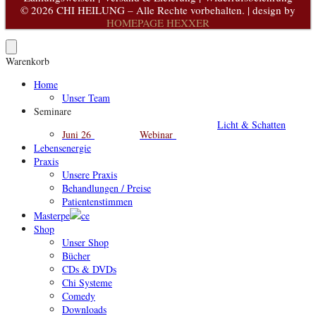
© 2026 CHI HEILUNG – Alle Rechte vorbehalten. | design by
HOMEPAGE HEXXER
Warenkorb
Home
Unser Team
Seminare
Licht & Schatten
Juni 26
Webinar
Lebensenergie
Praxis
Unsere Praxis
Behandlungen / Preise
Patientenstimmen
Masterpe
ce
Shop
Unser Shop
Bücher
CDs & DVDs
Chi Systeme
Comedy
Downloads