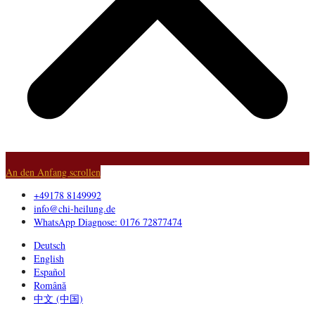
An den Anfang scrollen
+49178 8149992
info@chi-heilung.de
WhatsApp Diagnose: 0176 72877474
Deutsch
English
Español
Română
中文 (中国)