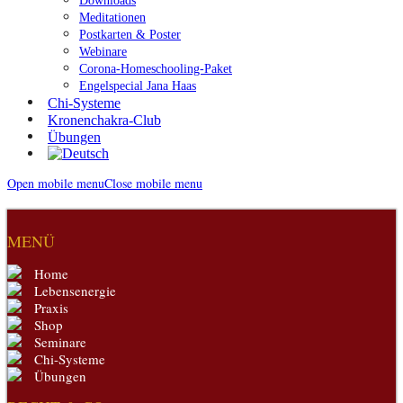
Downloads
Meditationen
Postkarten & Poster
Webinare
Corona-Homeschooling-Paket
Engelspecial Jana Haas
Chi-Systeme
Kronenchakra-Club
Übungen
Open mobile menu
Close mobile menu
MENÜ
Home
Lebensenergie
Praxis
Shop
Seminare
Chi-Systeme
Übungen