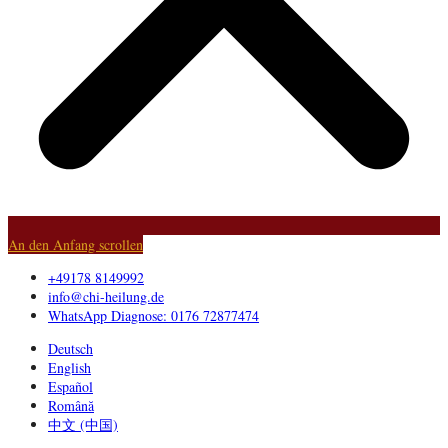
An den Anfang scrollen
+49178 8149992
info@chi-heilung.de
WhatsApp Diagnose: 0176 72877474
Deutsch
English
Español
Română
中文 (中国)