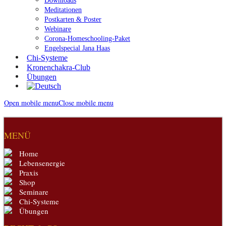
Downloads
Meditationen
Postkarten & Poster
Webinare
Corona-Homeschooling-Paket
Engelspecial Jana Haas
Chi-Systeme
Kronenchakra-Club
Übungen
Open mobile menu
Close mobile menu
MENÜ
Home
Lebensenergie
Praxis
Shop
Seminare
Chi-Systeme
Übungen