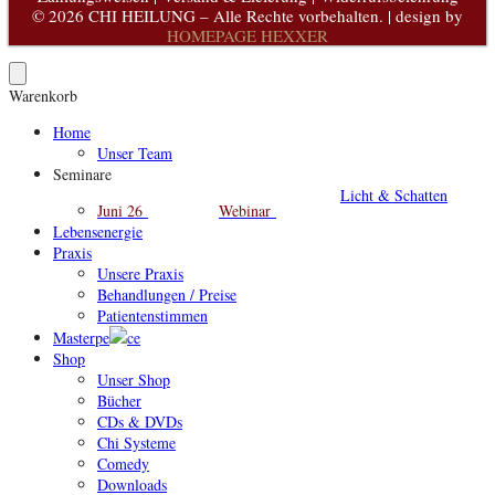
© 2026 CHI HEILUNG – Alle Rechte vorbehalten. | design by
HOMEPAGE HEXXER
Warenkorb
Home
Unser Team
Seminare
Licht & Schatten
Juni 26
Webinar
Lebensenergie
Praxis
Unsere Praxis
Behandlungen / Preise
Patientenstimmen
Masterpe
ce
Shop
Unser Shop
Bücher
CDs & DVDs
Chi Systeme
Comedy
Downloads